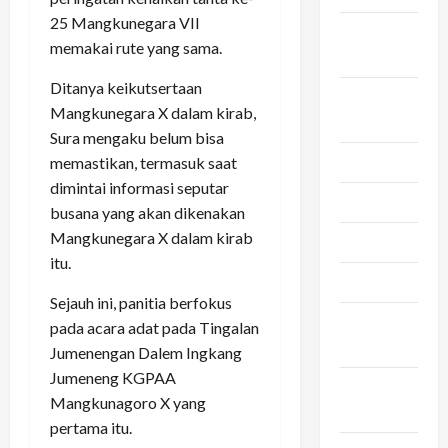
25 Mangkunegara VII
September
memakai rute yang sama.
2024
Ditanya keikutsertaan
Agustus
Mangkunegara X dalam kirab,
2024
Sura mengaku belum bisa
Juli 2024
memastikan, termasuk saat
dimintai informasi seputar
Mei 2024
busana yang akan dikenakan
Mangkunegara X dalam kirab
April 2024
itu.
Maret 2024
Sejauh ini, panitia berfokus
Februari
pada acara adat pada Tingalan
2024
Jumenengan Dalem Ingkang
Jumeneng KGPAA
Januari
Mangkunagoro X yang
2024
pertama itu.