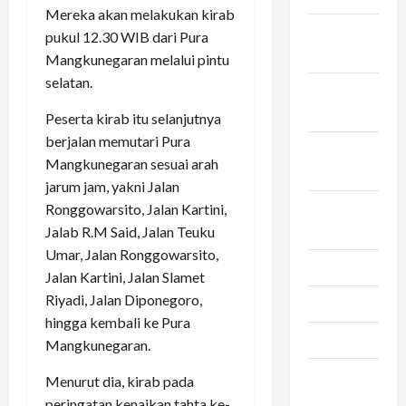
Mereka akan melakukan kirab
Desember
pukul 12.30 WIB dari Pura
2025
Mangkunegaran melalui pintu
selatan.
November
2025
Peserta kirab itu selanjutnya
berjalan memutari Pura
Oktober
Mangkunegaran sesuai arah
2025
jarum jam, yakni Jalan
September
Ronggowarsito, Jalan Kartini,
2025
Jalab R.M Said, Jalan Teuku
Umar, Jalan Ronggowarsito,
Juni 2025
Jalan Kartini, Jalan Slamet
Riyadi, Jalan Diponegoro,
Mei 2025
hingga kembali ke Pura
Maret 2025
Mangkunegaran.
Februari
Menurut dia, kirab pada
2025
peringatan kenaikan tahta ke-