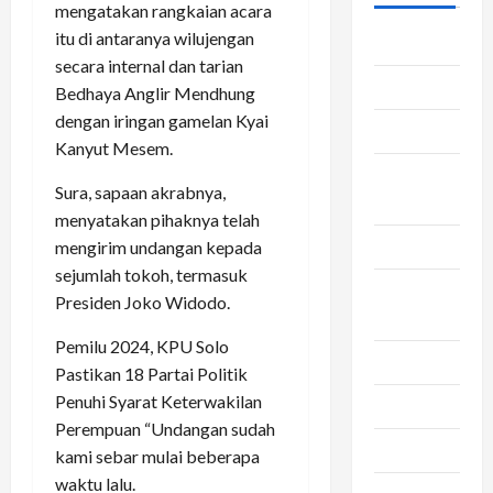
mengatakan rangkaian acara
itu di antaranya wilujengan
Asuransi
secara internal dan tarian
Bca
Bedhaya Anglir Mendhung
dengan iringan gamelan Kyai
Bisnis
Kanyut Mesem.
convert
Sura, sapaan akrabnya,
pulsa
menyatakan pihaknya telah
Dapur
mengirim undangan kepada
sejumlah tokoh, termasuk
jasa
Presiden Joko Widodo.
pengiriman
Pemilu 2024, KPU Solo
Kesehatan
Pastikan 18 Partai Politik
Penuhi Syarat Keterwakilan
Otomotif
Perempuan “Undangan sudah
Rambut
kami sebar mulai beberapa
waktu lalu.