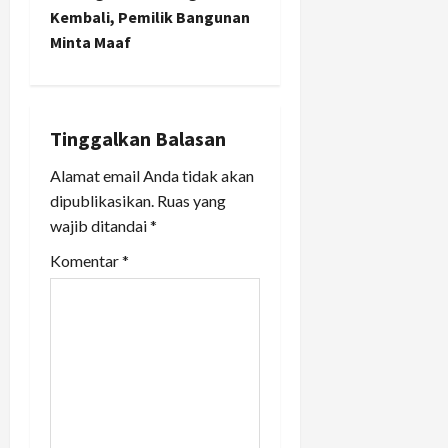
n
Kembali, Pemilik Bangunan
Minta Maaf
a
v
i
Tinggalkan Balasan
Alamat email Anda tidak akan
g
dipublikasikan.
Ruas yang
a
wajib ditandai
*
t
Komentar
*
i
o
n