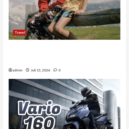
Travel
Mengapa Liburan Private Trip Jauh Lebih Ideal
Dibandingkan Open Trip Untuk Liburan
Keluarga Kamu
admin
Juli 15, 2026
0