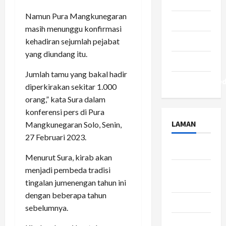
Seleb
Namun Pura Mangkunegaran
Tekno
masih menunggu konfirmasi
Tips
kehadiran sejumlah pejabat
yang diundang itu.
Travel
Jumlah tamu yang bakal hadir
Uncategorize
diperkirakan sekitar 1.000
orang,” kata Sura dalam
konferensi pers di Pura
LAMAN
Mangkunegaran Solo, Senin,
27 Februari 2023.
About Us
Menurut Sura, kirab akan
Contact
menjadi pembeda tradisi
Us
tingalan jumenengan tahun ini
dengan beberapa tahun
Disclaimer
sebelumnya.
Privacy