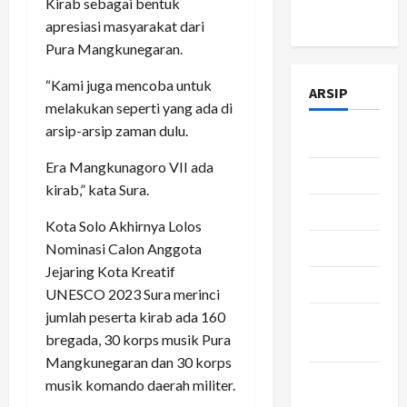
Kirab sebagai bentuk
Policy
apresiasi masyarakat dari
Pura Mangkunegaran.
“Kami juga mencoba untuk
ARSIP
melakukan seperti yang ada di
arsip-arsip zaman dulu.
Juli 2026
Era Mangkunagoro VII ada
Juni 2026
kirab,” kata Sura.
Mei 2026
Kota Solo Akhirnya Lolos
April 2026
Nominasi Calon Anggota
Jejaring Kota Kreatif
Maret 2026
UNESCO 2023 Sura merinci
jumlah peserta kirab ada 160
Februari
bregada, 30 korps musik Pura
2026
Mangkunegaran dan 30 korps
Januari
musik komando daerah militer.
2026