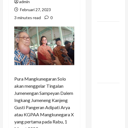
Liburan
admin
Keluarga
Februari 27, 2023
Kamu
3 minutes read
0
Vario 160
dan
Pengalaman
Berkendara
di Tengah
Kemacetan
Kota
Besar
Pura Mangkunegaran Solo
akan menggelar Tingalan
Konstruksi
Jumenengan Sampeyan Dalem
Digital di
Ingkang Jumeneng Kanjeng
Bogor –
Gusti Pangeran Adipati Arya
Mengapa
atau KGPAA Mangkunegara X
Arsitek
yang pertama pada Rabu, 1
Memilih