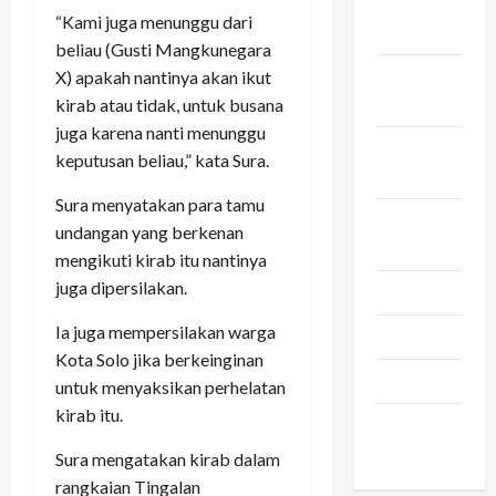
November
“Kami juga menunggu dari
2023
beliau (Gusti Mangkunegara
Oktober
X) apakah nantinya akan ikut
2023
kirab atau tidak, untuk busana
juga karena nanti menunggu
September
keputusan beliau,” kata Sura.
2023
Sura menyatakan para tamu
Agustus
undangan yang berkenan
2023
mengikuti kirab itu nantinya
juga dipersilakan.
Juli 2023
Ia juga mempersilakan warga
Juni 2023
Kota Solo jika berkeinginan
Maret 2023
untuk menyaksikan perhelatan
kirab itu.
Februari
2023
Sura mengatakan kirab dalam
rangkaian Tingalan