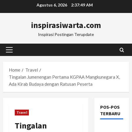
Skip
Agustus 6, 2026
2:37:50 AM
to
content
inspirasiwarta.com
Inspirasi Postingan Terupdate
Primary
Menu
Home
Travel
Tingalan Jumenengan Pertama KGPAA Mangkunegara X,
Ada Kirab Budaya dengan Ratusan Peserta
POS-POS
Travel
TERBARU
Tingalan
Manajemen