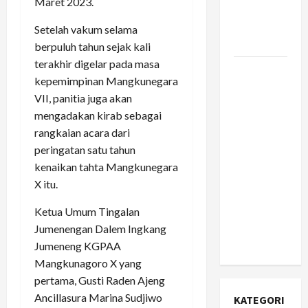
Maret 2023.
Infrastruktur
yang
Setelah vakum selama
Jujur?
berpuluh tahun sejak kali
terakhir digelar pada masa
Apa Itu
kepemimpinan Mangkunegara
Citizen
VII, panitia juga akan
Developer
mengadakan kirab sebagai
dan
rangkaian acara dari
Mengapa
peringatan satu tahun
Perusahaan
kenaikan tahta Mangkunegara
Fortune
X itu.
500 Mulai
Berinvestasi
Ketua Umum Tingalan
Serius di
Jumenengan Dalem Ingkang
Dalamnya?
Jumeneng KGPAA
Mangkunagoro X yang
pertama, Gusti Raden Ajeng
Ancillasura Marina Sudjiwo
KATEGORI