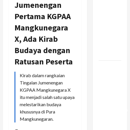
Jumenengan
Rantai
Pasok
Pertama KGPAA
Konstruksi:
Mangkunegara
Mencegah
Bottleneck
X, Ada Kirab
Material di
Proyek
Budaya dengan
Raksasa
Ratusan Peserta
Mengapa
Liburan
Kirab dalam rangkaian
Private
Tingalan Jumenengan
Trip Jauh
KGPAA Mangkunegara X
Lebih
itu menjadi salah satu upaya
Ideal
melestarikan budaya
Dibandingkan
khususnya di Pura
Open Trip
Mangkunegaran.
Untuk