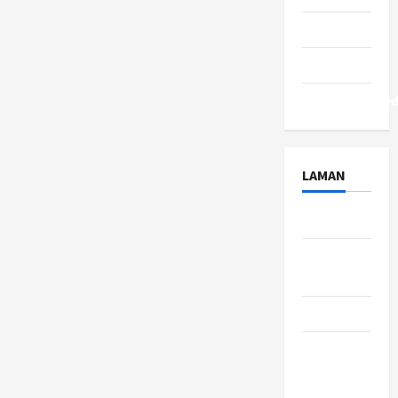
Tips
Travel
Uncategorize
LAMAN
About Us
Contact
Us
Disclaimer
Privacy
Policy