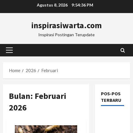
Skip
Agustus 8, 2026
9:54:36 PM
to
content
inspirasiwarta.com
Inspirasi Postingan Terupdate
Primary
Menu
Home
2026
Februari
Bulan:
Februari
POS-POS
TERBARU
2026
Manajemen
Rantai
Pasok