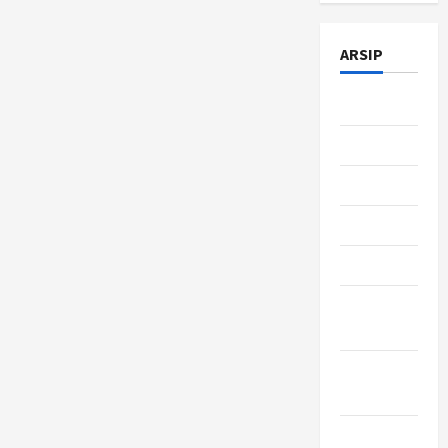
ARSIP
Juli 2026
Juni 2026
Mei 2026
April 2026
Maret 2026
Februari
2026
Januari
2026
Desember