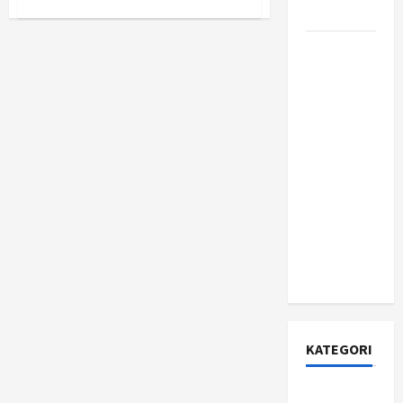
Jujur?
Mengapa
Bisa
Ada
Apa Itu
Kejadian
Handphone
Citizen
Meledak?
Developer
dan
Mengapa
Perusahaan
Fortune
500 Mulai
Berinvestasi
Serius di
Dalamnya?
KATEGORI
Asuransi