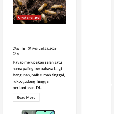
Konstruksi:
Mencegah
Bottleneck
Uncategorized
Material di
Proyek
Jasa Anti Rayap: Edukasi
Raksasa
Rayap untuk Perlindungan
Bangunan
Mengapa
admin
Februari 23, 2026
Liburan
0
Private
Rayap merupakan salah satu
Trip Jauh
hama paling berbahaya bagi
Lebih
bangunan, baik rumah tinggal,
Ideal
ruko, gudang, hingga
Dibandingkan
perkantoran. Di...
Open Trip
Untuk
Read
Read More
more
Liburan
about
Jasa
Keluarga
Anti