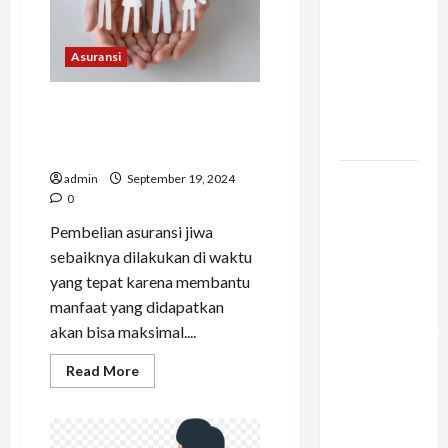
Konstruksi:
Mencegah
Asuransi
Bottleneck
Material di
Usia Yang Sesuai untuk
Proyek
Membeli Produk Syariah Life
Raksasa
Protection
Mengapa
admin
September 19, 2024
0
Liburan
Private
Pembelian asuransi jiwa
Trip Jauh
sebaiknya dilakukan di waktu
Lebih
yang tepat karena membantu
Ideal
manfaat yang didapatkan
Dibandingkan
akan bisa maksimal....
Open Trip
Read
Read More
Untuk
more
about
Liburan
Usia
Yang
Keluarga
Sesuai