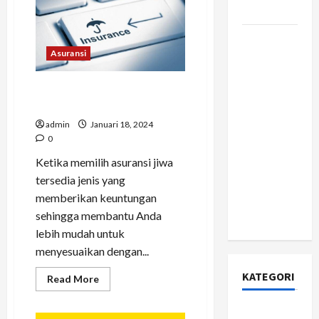
Direktur
Jujur?
Allianz
Yang
Cocok
Apa Itu
Untuk
Kawula
Asuransi
Citizen
Muda
Developer
Alasan Produk Asuransi Jiwa
dan
Syariah Banyak Dipilih!
Mengapa
admin
Januari 18, 2024
Perusahaan
0
Fortune
Ketika memilih asuransi jiwa
500 Mulai
tersedia jenis yang
Berinvestasi
memberikan keuntungan
Serius di
sehingga membantu Anda
Dalamnya?
lebih mudah untuk
menyesuaikan dengan...
KATEGORI
Read
Read More
more
about
Alasan
Asuransi
Produk