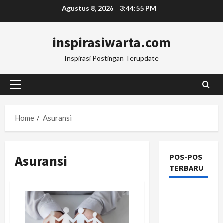
Skip
Agustus 8, 2026
3:44:56 PM
to
content
inspirasiwarta.com
Inspirasi Postingan Terupdate
Primary
Menu
Home
Asuransi
Asuransi
POS-POS
TERBARU
Manajemen
Rantai
Pasok