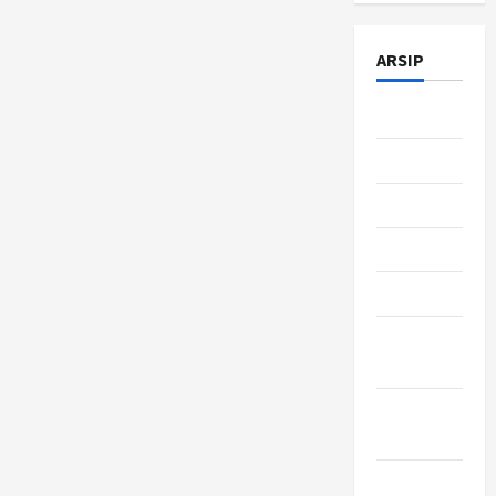
Allianz
Kesehatan
Tanpa
ARSIP
Login
Ke
eAZy
Connect
Juli 2026
Juni 2026
Mei 2026
April 2026
Maret 2026
Februari
2026
Januari
2026
Desember