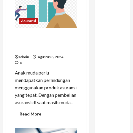
untuk
Kamu
Membeli
Produk
Vario 160
Syariah
Life
dan
Asuransi
Protection
Pengalaman
Jenis Asuransi Direktur
Berkendara
Allianz Yang Cocok Untuk
di Tengah
Kawula Muda
Kemacetan
admin
Agustus 8, 2024
Kota
0
Besar
Anak muda perlu
Konstruksi
mendapatkan perlindungan
Digital di
menggunakan produk asuransi
Bogor –
yang tepat. Dengan pembelian
Mengapa
asuransi di saat masih muda...
Arsitek
Read
Read More
Memilih
more
Infrastruktur
about
Jenis
yang
Asuransi