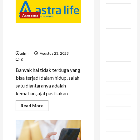
Asuransi
Jiwa
Bca
Syariah
Asuransi
Banyak
Dipilih!
Bisnis
5 Keuntungan Yang Didapat
convert
Dengan Beli Asuransi Jiwa
pulsa
Astra Life
admin
Agustus 23, 2023
Dapur
0
jasa
Banyak hal tidak terduga yang
pengiriman
bisa terjadi dalam hidup, salah
satu diantaranya adalah
Kesehatan
kematian, ajal pasti akan...
Otomotif
Read
Read More
more
Rambut
about
5
Keuntungan
Seleb
Yang
Didapat
Dengan
Tekno