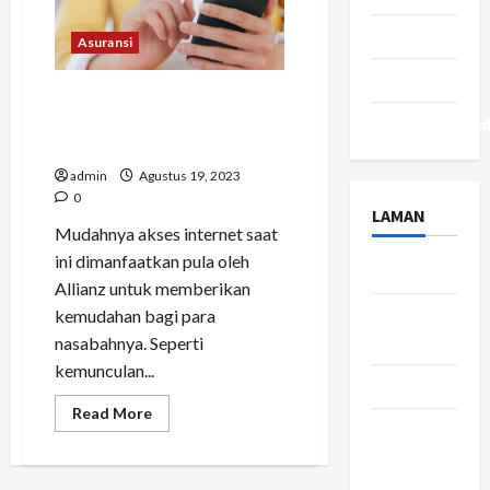
Beli
Asuransi
Jiwa
Tips
Asuransi
Astra
Life
Travel
Dapatkah Klaim Asuransi
Allianz Kesehatan Tanpa
Uncategorize
Login Ke eAZy Connect
admin
Agustus 19, 2023
0
LAMAN
Mudahnya akses internet saat
ini dimanfaatkan pula oleh
About Us
Allianz untuk memberikan
Contact
kemudahan bagi para
Us
nasabahnya. Seperti
kemunculan...
Disclaimer
Read
Read More
more
Privacy
about
Policy
Dapatkah
Klaim
Asuransi