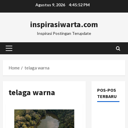
Skip
Agustus 9, 2026
4:45:53 PM
to
content
inspirasiwarta.com
Inspirasi Postingan Terupdate
Primary
Menu
Home
telaga warna
telaga warna
POS-POS
TERBARU
Manajemen
Rantai
Pasok