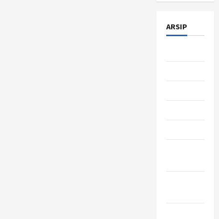
ARSIP
Juli 2026
Juni 2026
Mei 2026
April 2026
Maret 2026
Februari
2026
Januari
2026
Desember