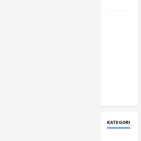
Jujur?
Apa Itu
Citizen
Developer
dan
Mengapa
Perusahaan
Fortune
500 Mulai
Berinvestasi
Serius di
Dalamnya?
KATEGORI
Asuransi