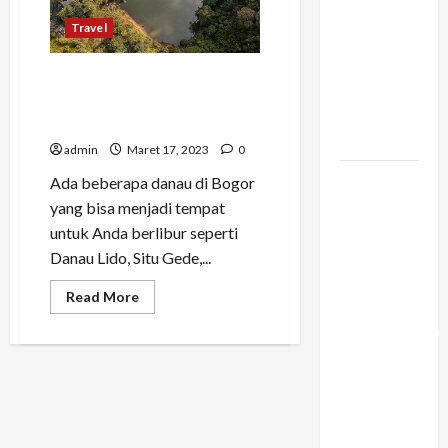
Konstruksi:
Travel
Mencegah
Bottleneck
7 Danau di Bogor Ini Cocok
Material di
untuk Liburan dan Melepas
Proyek
Penat
Raksasa
admin
Maret 17, 2023
0
Mengapa
Ada beberapa danau di Bogor
Liburan
yang bisa menjadi tempat
Private
untuk Anda berlibur seperti
Trip Jauh
Danau Lido, Situ Gede,...
Lebih
Read
Read More
Ideal
more
about
Dibandingkan
7
Danau
Open Trip
di
Untuk
Bogor
Ini
Liburan
Cocok
untuk
Keluarga
Liburan