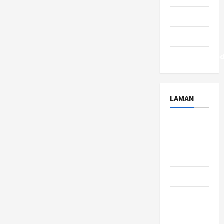
Tips
Travel
Uncategorize
LAMAN
About Us
Contact
Us
Disclaimer
Privacy
Policy