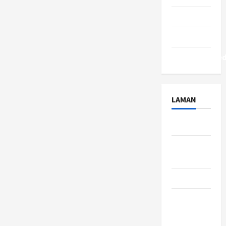
Tips
Travel
Uncategorize
LAMAN
About Us
Contact
Us
Disclaimer
Privacy
Policy