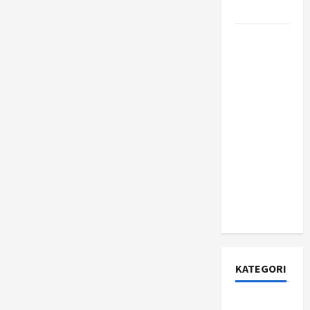
Ini
Jujur?
Begitu
Tiba
di
Apa Itu
Indonesia
Citizen
Developer
dan
Mengapa
Perusahaan
Fortune
500 Mulai
Berinvestasi
Serius di
Dalamnya?
KATEGORI
Asuransi