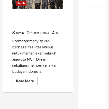
Kamu
Promotor
Seleb
Apresiasi
NCTzen
Vario 160
Indonesia
Gemar Olahraga, NCT
dan
Dream Lakukan Hal Ini
Pengalaman
Begitu Tiba di Indonesia
Berkendara
admin
Maret 4, 2023
0
di Tengah
Promotor menyiapkan
Kemacetan
berbagai fasilitas khusus
Kota
untuk memanjakan seluruh
Besar
anggota NCT Dream
Konstruksi
sekaligus memperkenalkan
Digital di
budaya Indonesia.
Bogor –
Read
Read More
Mengapa
more
about
Arsitek
Gemar
Memilih
Olahraga,
NCT
Infrastruktur
Dream
Lakukan
yang
Hal