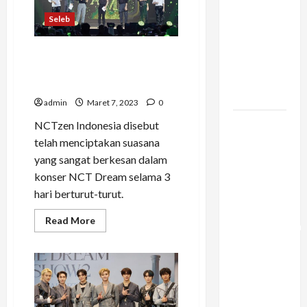
Konstruksi:
Seleb
Mencegah
Bottleneck
Konser NCT Dream 3 Hari
Material di
Sukses Digelar, Promotor
Proyek
Apresiasi NCTzen Indonesia
Raksasa
admin
Maret 7, 2023
0
Mengapa
NCTzen Indonesia disebut
Liburan
telah menciptakan suasana
Private
yang sangat berkesan dalam
Trip Jauh
konser NCT Dream selama 3
Lebih
hari berturut-turut.
Ideal
Read
Read More
Dibandingkan
more
about
Open Trip
Konser
NCT
Untuk
Dream
Liburan
3
Hari
Keluarga
Sukses
Digelar,