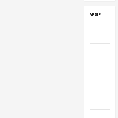
ARSIP
Juli 2026
Juni 2026
Mei 2026
April 2026
Maret 2026
Februari
2026
Januari
2026
Desember