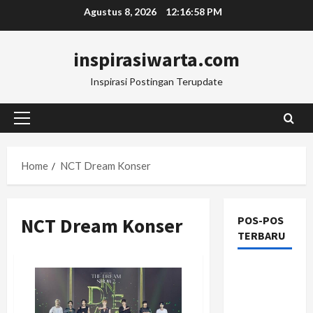
Skip
Agustus 8, 2026
12:16:58 PM
to
content
inspirasiwarta.com
Inspirasi Postingan Terupdate
Primary
Menu
Home
NCT Dream Konser
NCT Dream Konser
POS-POS
TERBARU
Manajemen
Rantai
Pasok