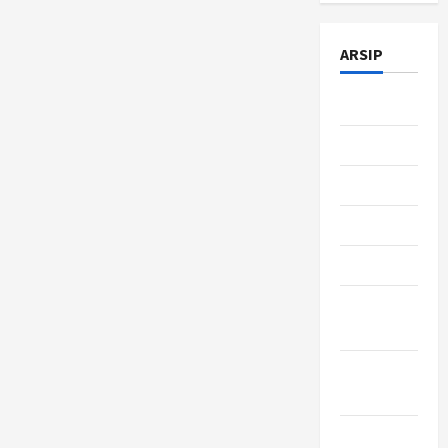
ARSIP
Juli 2026
Juni 2026
Mei 2026
April 2026
Maret 2026
Februari
2026
Januari
2026
Desember