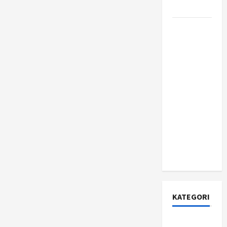
Jujur?
Apa Itu
Citizen
Developer
dan
Mengapa
Perusahaan
Fortune
500 Mulai
Berinvestasi
Serius di
Dalamnya?
KATEGORI
Asuransi