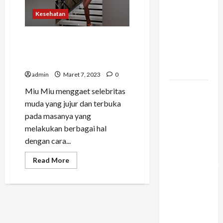
Konstruksi:
Kesehatan
Mencegah
Bottleneck
Miu Miu Gaet Emma Corin,
Material di
Zaya Wade, hingga Mia Goth
Proyek
Tampil di Fashion Show
Raksasa
admin
Maret 7, 2023
0
Mengapa
Miu Miu menggaet selebritas
Liburan
muda yang jujur dan terbuka
Private
pada masanya yang
Trip Jauh
melakukan berbagai hal
Lebih
dengan cara...
Ideal
Read
Read More
Dibandingkan
more
about
Open Trip
Miu
Miu
Untuk
Gaet
Liburan
Emma
Corin,
Keluarga
Zaya
Wade,