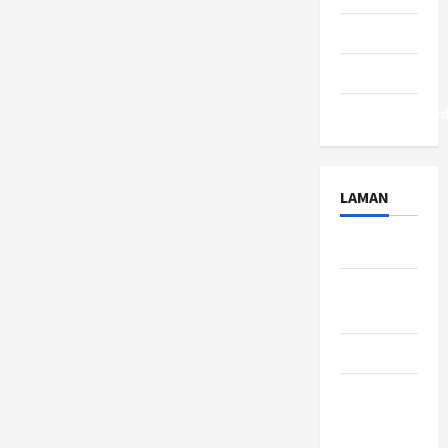
Tips
Travel
Uncategorize
LAMAN
About Us
Contact
Us
Disclaimer
Privacy
Policy