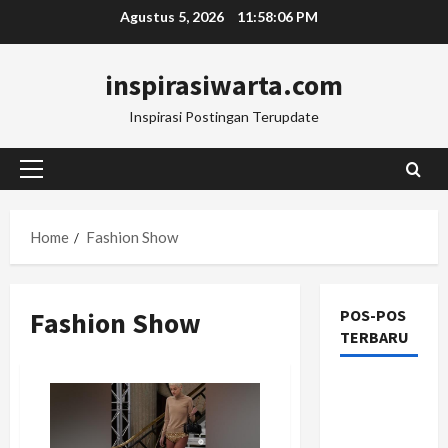
Skip
Agustus 5, 2026
11:58:06 PM
to
content
inspirasiwarta.com
Inspirasi Postingan Terupdate
Primary
Menu
Home
Fashion Show
Fashion Show
POS-POS
TERBARU
Manajemen
Rantai
Pasok