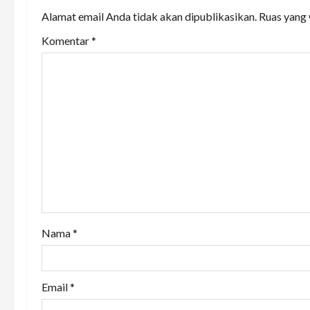
a
Alamat email Anda tidak akan dipublikasikan.
Ruas yang 
v
Komentar
*
i
g
a
t
i
o
Nama
*
n
Email
*