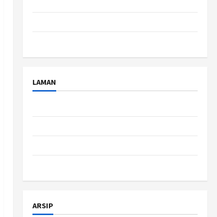
Tips
Travel
Uncategorized
LAMAN
About Us
Contact Us
Disclaimer
Privacy Policy
ARSIP