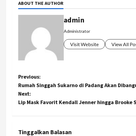
ABOUT THE AUTHOR
admin
Administrator
Visit Website
View All Po
P
Previous:
Rumah Singgah Sukarno di Padang Akan Dibangu
o
Next:
s
Lip Mask Favorit Kendall Jenner hingga Brooke 
t
n
Tinggalkan Balasan