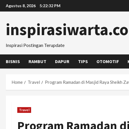
Skip
Agustus 8, 2026
5:22:33 PM
to
content
inspirasiwarta.c
Inspirasi Postingan Terupdate
BISNIS
RAMBUT
DAPUR
TIPS
OTOMOTIF
Home
Travel
Program Ramadan di Masjid Raya Sheikh Zaye
Travel
Program Ramadan di 