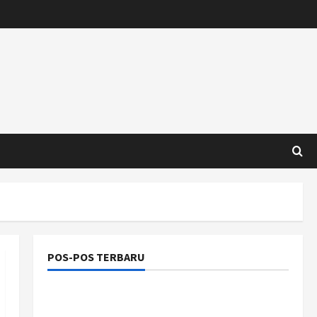
POS-POS TERBARU
Manajemen Rantai Pasok Konstruksi:
Mencegah Bottleneck Material di Proyek