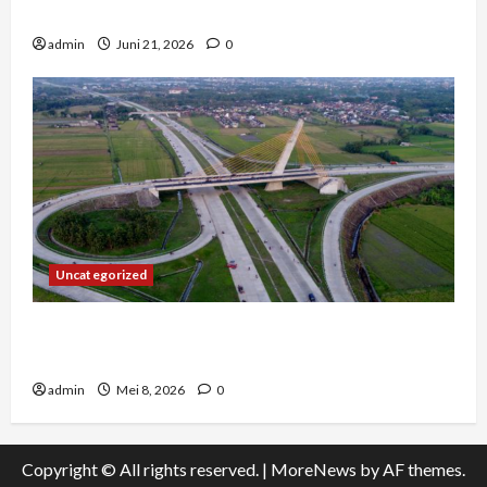
Tengah Kemacetan Kota Besar
admin
Juni 21, 2026
0
Uncategorized
Konstruksi Digital di Bogor – Mengapa Arsitek
Memilih Infrastruktur yang Jujur?
admin
Mei 8, 2026
0
Copyright © All rights reserved.
|
MoreNews
by AF themes.