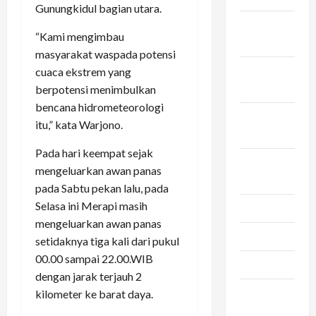
Gunungkidul bagian utara.
Desember
“Kami mengimbau
2025
masyarakat waspada potensi
November
cuaca ekstrem yang
2025
berpotensi menimbulkan
bencana hidrometeorologi
Oktober
itu,” kata Warjono.
2025
Pada hari keempat sejak
September
mengeluarkan awan panas
2025
pada Sabtu pekan lalu, pada
Selasa ini Merapi masih
Juni 2025
mengeluarkan awan panas
Mei 2025
setidaknya tiga kali dari pukul
00.00 sampai 22.00.WIB
Maret 2025
dengan jarak terjauh 2
Februari
kilometer ke barat daya.
2025