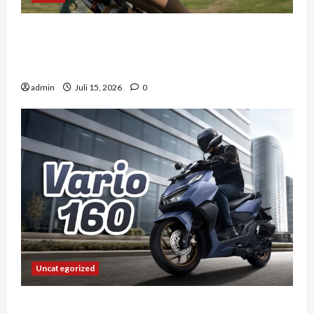
Mengapa Liburan Private Trip Jauh Lebih Ideal
Dibandingkan Open Trip Untuk Liburan
Keluarga Kamu
admin
Juli 15, 2026
0
Uncategorized
Vario 160 dan Pengalaman Berkendara di