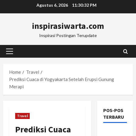
Skip
Agustus 6, 2026
11:30:33 PM
to
content
inspirasiwarta.com
Inspirasi Postingan Terupdate
Primary
Menu
Home
Travel
Prediksi Cuaca di Yogyakarta Setelah Erupsi Gunung
Merapi
POS-POS
Travel
TERBARU
Prediksi Cuaca
Manajemen