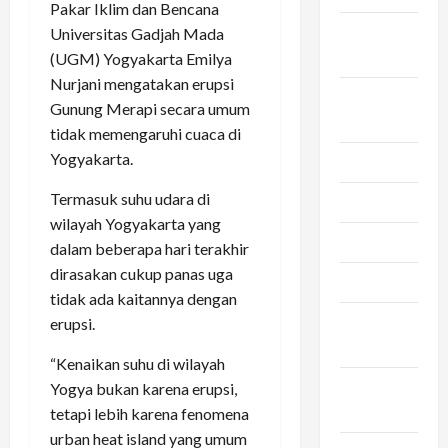
Pakar Iklim dan Bencana
September
Universitas Gadjah Mada
2024
(UGM) Yogyakarta Emilya
Nurjani mengatakan erupsi
Agustus
Gunung Merapi secara umum
2024
tidak memengaruhi cuaca di
Yogyakarta.
Juli 2024
Termasuk suhu udara di
Mei 2024
wilayah Yogyakarta yang
April 2024
dalam beberapa hari terakhir
dirasakan cukup panas uga
Maret 2024
tidak ada kaitannya dengan
Februari
erupsi.
2024
“Kenaikan suhu di wilayah
Januari
Yogya bukan karena erupsi,
2024
tetapi lebih karena fenomena
urban heat island yang umum