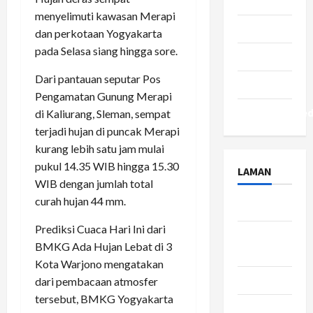
Seleb
menyelimuti kawasan Merapi
Tekno
dan perkotaan Yogyakarta
pada Selasa siang hingga sore.
Tips
Dari pantauan seputar Pos
Travel
Pengamatan Gunung Merapi
Uncategorize
di Kaliurang, Sleman, sempat
terjadi hujan di puncak Merapi
kurang lebih satu jam mulai
pukul 14.35 WIB hingga 15.30
LAMAN
WIB dengan jumlah total
curah hujan 44 mm.
About Us
Prediksi Cuaca Hari Ini dari
Contact
BMKG Ada Hujan Lebat di 3
Us
Kota Warjono mengatakan
Disclaimer
dari pembacaan atmosfer
tersebut, BMKG Yogyakarta
Privacy