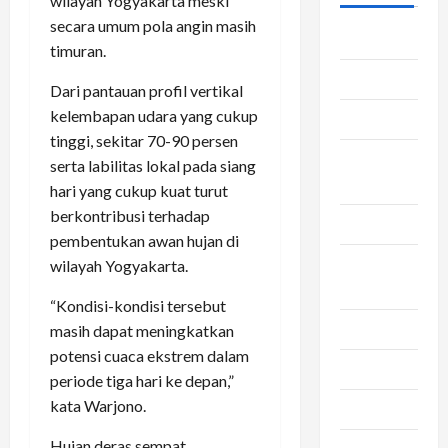
wilayah Yogyakarta meski
secara umum pola angin masih
Asuransi
timuran.
Bca
Dari pantauan profil vertikal
kelembapan udara yang cukup
Bisnis
tinggi, sekitar 70-90 persen
convert
serta labilitas lokal pada siang
pulsa
hari yang cukup kuat turut
berkontribusi terhadap
Dapur
pembentukan awan hujan di
jasa
wilayah Yogyakarta.
pengiriman
“Kondisi-kondisi tersebut
Kesehatan
masih dapat meningkatkan
potensi cuaca ekstrem dalam
Otomotif
periode tiga hari ke depan,”
kata Warjono.
Rambut
Hujan deras sempat