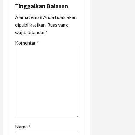
v
Tinggalkan Balasan
i
Alamat email Anda tidak akan
dipublikasikan.
Ruas yang
g
wajib ditandai
*
a
Komentar
*
t
i
o
n
Nama
*