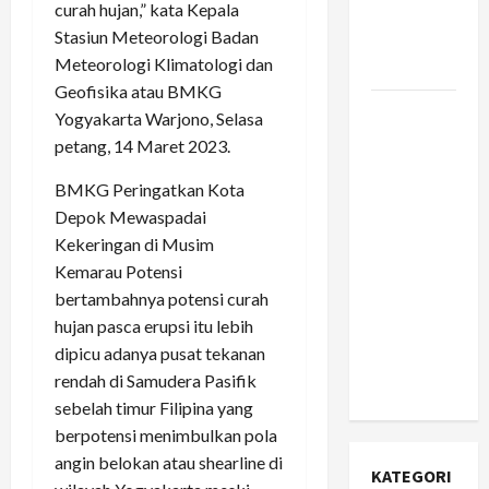
curah hujan,” kata Kepala
Infrastruktur
Stasiun Meteorologi Badan
yang
Meteorologi Klimatologi dan
Jujur?
Geofisika atau BMKG
Apa Itu
Yogyakarta Warjono, Selasa
Citizen
petang, 14 Maret 2023.
Developer
BMKG Peringatkan Kota
dan
Depok Mewaspadai
Mengapa
Kekeringan di Musim
Perusahaan
Kemarau Potensi
Fortune
bertambahnya potensi curah
500 Mulai
hujan pasca erupsi itu lebih
Berinvestasi
dipicu adanya pusat tekanan
Serius di
rendah di Samudera Pasifik
Dalamnya?
sebelah timur Filipina yang
berpotensi menimbulkan pola
angin belokan atau shearline di
KATEGORI