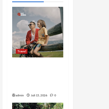
Travel
Mengapa Liburan Private
Trip Jauh Lebih Ideal
Dibandingkan Open Trip
Untuk Liburan Keluarga
Kamu
admin
Juli 15, 2026
0