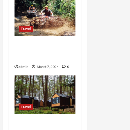
Travel
Petualangan Seru di Bali
dengan Pertiwi
Adventure
admin
Maret 7, 2024
0
Travel
Bobocabin Cikole,
Penginapan Glamping