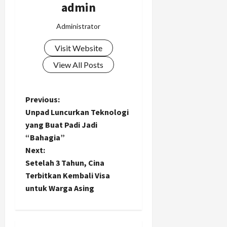
admin
Administrator
Visit Website
View All Posts
P
Previous:
Unpad Luncurkan Teknologi
o
yang Buat Padi Jadi
“Bahagia”
s
Next:
t
Setelah 3 Tahun, Cina
Terbitkan Kembali Visa
n
untuk Warga Asing
a