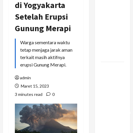
di Yogyakarta
Rantai
Pasok
Setelah Erupsi
Konstruksi:
Gunung Merapi
Mencegah
Bottleneck
Material di
Warga sementara waktu
Proyek
tetap menjaga jarak aman
Raksasa
terkait masih aktifnya
erupsi Gunung Merapi.
Mengapa
Liburan
admin
Private
Maret 15, 2023
Trip Jauh
3 minutes read
0
Lebih
Ideal
Dibandingkan
Open Trip
Untuk