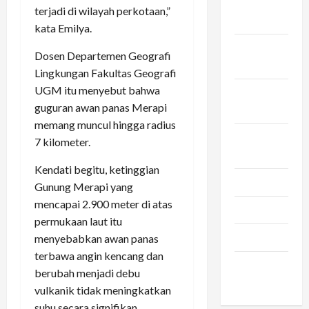
November
terjadi di wilayah perkotaan,”
2023
kata Emilya.
Oktober
Dosen Departemen Geografi
2023
Lingkungan Fakultas Geografi
UGM itu menyebut bahwa
September
guguran awan panas Merapi
2023
memang muncul hingga radius
Agustus
7 kilometer.
2023
Kendati begitu, ketinggian
Juli 2023
Gunung Merapi yang
mencapai 2.900 meter di atas
Juni 2023
permukaan laut itu
Maret 2023
menyebabkan awan panas
terbawa angin kencang dan
Februari
berubah menjadi debu
2023
vulkanik tidak meningkatkan
suhu secara signifikan.