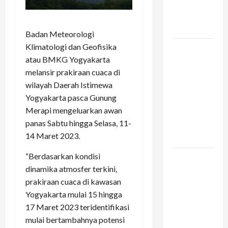
Liburan
Keluarga
Kamu
Badan Meteorologi
Klimatologi dan Geofisika
Vario 160
atau BMKG Yogyakarta
dan
melansir prakiraan cuaca di
Pengalaman
wilayah Daerah Istimewa
Berkendara
Yogyakarta pasca Gunung
di Tengah
Merapi mengeluarkan awan
Kemacetan
panas Sabtu hingga Selasa, 11-
Kota
14 Maret 2023.
Besar
“Berdasarkan kondisi
Konstruksi
dinamika atmosfer terkini,
Digital di
prakiraan cuaca di kawasan
Bogor –
Yogyakarta mulai 15 hingga
Mengapa
17 Maret 2023 teridentifikasi
Arsitek
mulai bertambahnya potensi
Memilih