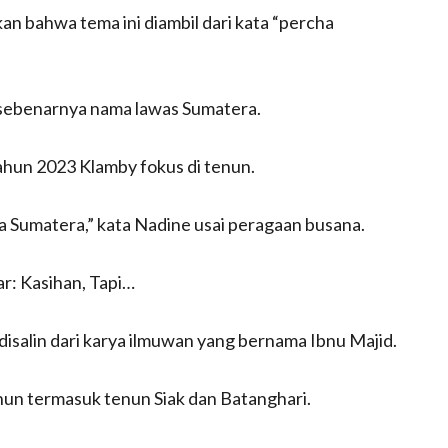
n bahwa tema ini diambil dari kata “percha
’ sebenarnya nama lawas Sumatera.
hun 2023 Klamby fokus di tenun.
ada Sumatera,” kata Nadine usai peragaan busana.
ar: Kasihan, Tapi…
isalin dari karya ilmuwan yang bernama Ibnu Majid.
enun termasuk tenun Siak dan Batanghari.