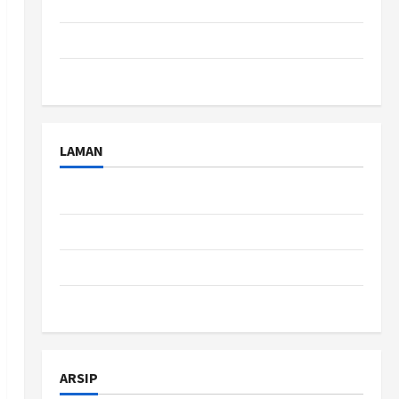
Tips
Travel
Uncategorized
LAMAN
About Us
Contact Us
Disclaimer
Privacy Policy
ARSIP