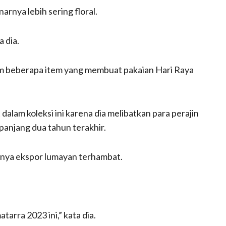
rnya lebih sering floral.
a dia.
lam beberapa item yang membuat pakaian Hari Raya
alam koleksi ini karena dia melibatkan para perajin
anjang dua tahun terakhir.
irnya ekspor lumayan terhambat.
rra 2023 ini,” kata dia.