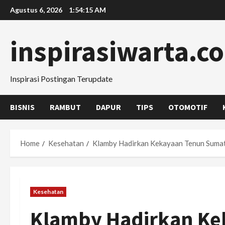
Skip
Agustus 6, 2026
1:54:16 AM
to
content
inspirasiwarta.c
Inspirasi Postingan Terupdate
BISNIS
RAMBUT
DAPUR
TIPS
OTOMOTIF
Home
Kesehatan
Klamby Hadirkan Kekayaan Tenun Sumat
Kesehatan
Klamby Hadirkan Ke