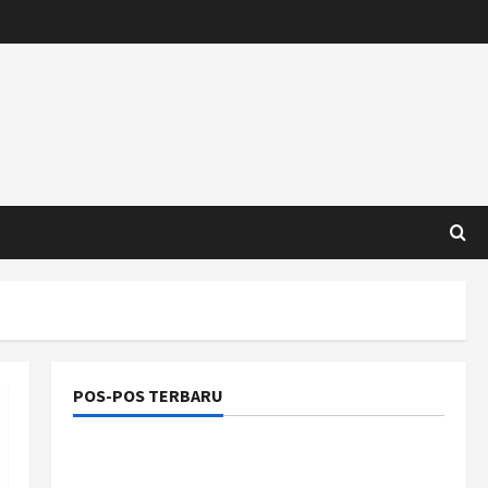
POS-POS TERBARU
Manajemen Rantai Pasok Konstruksi:
Mencegah Bottleneck Material di Proyek