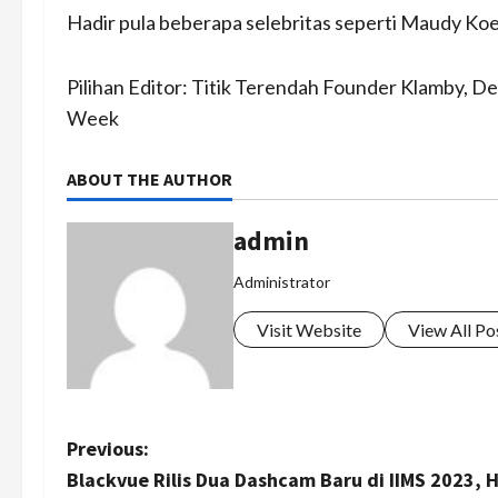
Hadir pula beberapa selebritas seperti Maudy Koes
Pilihan Editor: Titik Terendah Founder Klamby, 
Week
ABOUT THE AUTHOR
admin
Administrator
Visit Website
View All Po
P
Previous:
Blackvue Rilis Dua Dashcam Baru di IIMS 2023, 