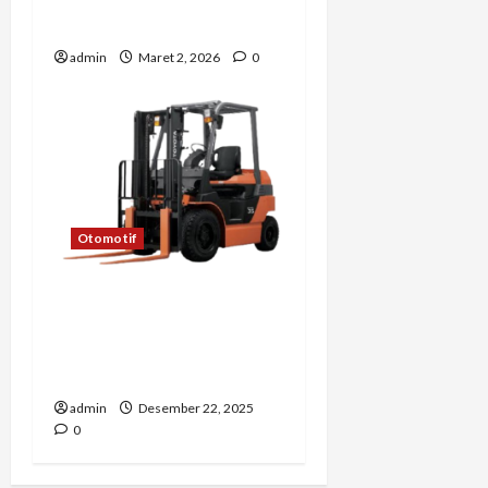
Terbesar?
admin
Maret 2, 2026
0
Otomotif
Strategi Negosiasi Saat
Membeli Forklift Bekas
agar Mendapatkan Harga
Terbaik – SHN
admin
Desember 22, 2025
0