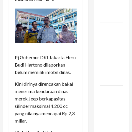
Liburan
Keluarga
Kamu
Vario 160
dan
Pengalaman
Berkendara
Pj Gubernur DKI Jakarta Heru
di Tengah
Budi Hartono dilaporkan
Kemacetan
belum memiliki mobil dinas.
Kota
Besar
Kini dirinya direncakan bakal
menerima kendaraan dinas
Konstruksi
merek Jeep berkapasitas
Digital di
silinder maksimal 4.200 cc
Bogor –
yang nilainya mencapai Rp 2,3
Mengapa
miliar.
Arsitek
Memilih