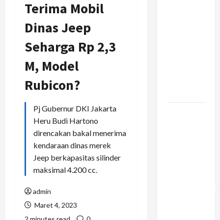
Terima Mobil
Rantai
Pasok
Dinas Jeep
Konstruksi:
Seharga Rp 2,3
Mencegah
Bottleneck
M, Model
Material di
Proyek
Rubicon?
Raksasa
Pj Gubernur DKI Jakarta
Mengapa
Heru Budi Hartono
Liburan
direncakan bakal menerima
Private
kendaraan dinas merek
Trip Jauh
Jeep berkapasitas silinder
Lebih
maksimal 4.200 cc.
Ideal
Dibandingkan
admin
Open Trip
Maret 4, 2023
Untuk
2 minutes read
0