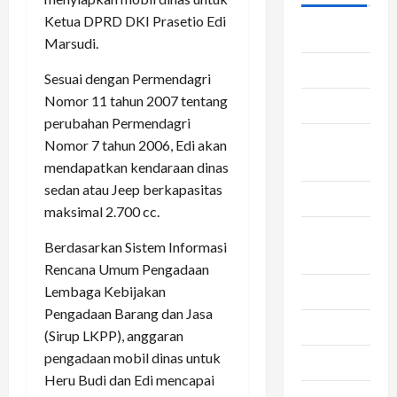
Ketua DPRD DKI Prasetio Edi
Asuransi
Marsudi.
Bca
Sesuai dengan Permendagri
Nomor 11 tahun 2007 tentang
Bisnis
perubahan Permendagri
convert
Nomor 7 tahun 2006, Edi akan
pulsa
mendapatkan kendaraan dinas
sedan atau Jeep berkapasitas
Dapur
maksimal 2.700 cc.
jasa
Berdasarkan Sistem Informasi
pengiriman
Rencana Umum Pengadaan
Lembaga Kebijakan
Kesehatan
Pengadaan Barang dan Jasa
Otomotif
(Sirup LKPP), anggaran
pengadaan mobil dinas untuk
Rambut
Heru Budi dan Edi mencapai