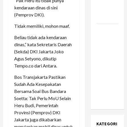
“Pak Heru itu tidak punya
Infrastruktur
kendaraan dinas di sini
yang
(Pemprov DKI).
Jujur?
Tidak memiliki, mohon maaf.
Apa Itu
Citizen
Beliau tidak ada kendaraan
Developer
dinas,” kata Sekretaris Daerah
dan
(Sekda) DKI Jakarta Joko
Mengapa
Agus Setyono, dikutip
Perusahaan
Tempo.co dari Antara.
Fortune
Bos Transjakarta Pastikan
500 Mulai
Sudah Ada Kesepakatan
Berinvestasi
Bersama Soal Bus Bandara
Serius di
Soetta: Tak Perlu MoU Selain
Dalamnya?
Heru Budi, Pemerintah
Provinsi (Pemprov) DKI
Jakarta juga dikabarkan
KATEGORI
menyiapkan mobil dinas untuk