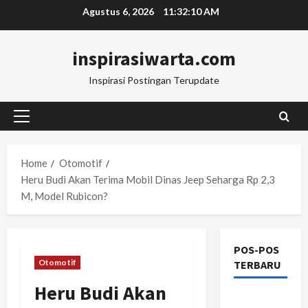
Skip
Agustus 6, 2026
11:32:11 AM
to
content
inspirasiwarta.com
Inspirasi Postingan Terupdate
Primary
Menu
Home
Otomotif
Heru Budi Akan Terima Mobil Dinas Jeep Seharga Rp 2,3
M, Model Rubicon?
POS-POS
Otomotif
TERBARU
Heru Budi Akan
Manajemen