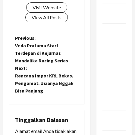
Visit Website
September
2024
View All Posts
Agustus
2024
P
Previous:
Veda Pratama Start
Juli 2024
o
Terdepan di Kejurnas
Mandalika Racing Series
Mei 2024
s
Next:
April 2024
t
Rencana Impor KRL Bekas,
Pengamat: Usianya Nggak
Maret 2024
n
Bisa Panjang
Februari
a
2024
v
Januari
Tinggalkan Balasan
2024
i
Alamat email Anda tidak akan