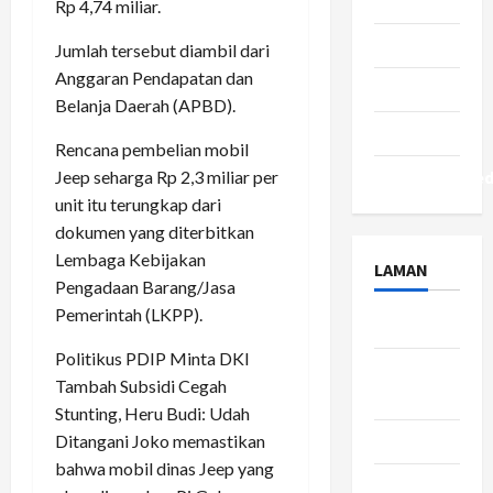
Seleb
Rp 4,74 miliar.
Tekno
Jumlah tersebut diambil dari
Anggaran Pendapatan dan
Tips
Belanja Daerah (APBD).
Travel
Rencana pembelian mobil
Jeep seharga Rp 2,3 miliar per
Uncategorize
unit itu terungkap dari
dokumen yang diterbitkan
Lembaga Kebijakan
LAMAN
Pengadaan Barang/Jasa
Pemerintah (LKPP).
About Us
Politikus PDIP Minta DKI
Contact
Tambah Subsidi Cegah
Us
Stunting, Heru Budi: Udah
Ditangani Joko memastikan
Disclaimer
bahwa mobil dinas Jeep yang
Privacy