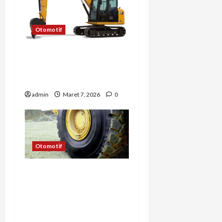
Otomotif
Peran Excavator Mini
dalam Proyek Revitalisasi
Kota
admin
Maret 7, 2026
0
Otomotif
Perbandingan Biaya
Operasional Truk Listrik
vs Truk Diesel: Mengapa
Ban Tetap Menjadi
Komponen Biaya