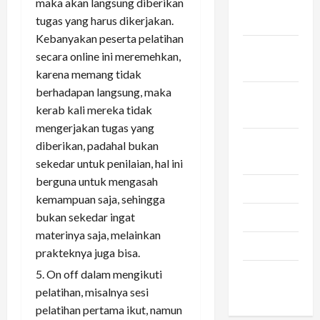
November
maka akan langsung diberikan
2023
tugas yang harus dikerjakan.
Kebanyakan peserta pelatihan
Oktober
secara online ini meremehkan,
2023
karena memang tidak
berhadapan langsung, maka
September
kerab kali mereka tidak
2023
mengerjakan tugas yang
Agustus
diberikan, padahal bukan
2023
sekedar untuk penilaian, hal ini
berguna untuk mengasah
Juli 2023
kemampuan saja, sehingga
Juni 2023
bukan sekedar ingat
materinya saja, melainkan
Maret 2023
prakteknya juga bisa.
Februari
On off dalam mengikuti
2023
pelatihan, misalnya sesi
pelatihan pertama ikut, namun