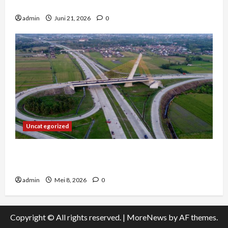
Tengah Kemacetan Kota Besar
admin
Juni 21, 2026
0
Uncategorized
Konstruksi Digital di Bogor – Mengapa Arsitek
Memilih Infrastruktur yang Jujur?
admin
Mei 8, 2026
0
Copyright © All rights reserved.
|
MoreNews
by AF themes.