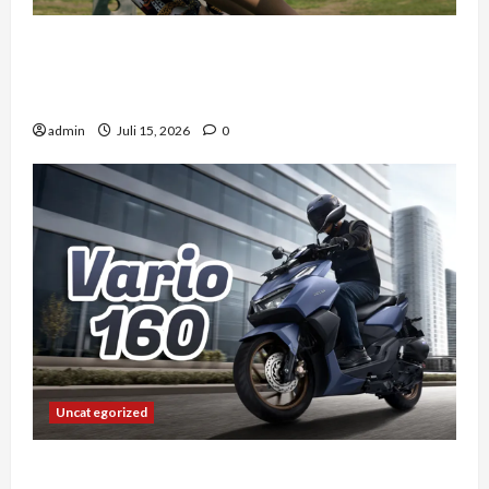
Mengapa Liburan Private Trip Jauh Lebih Ideal
Dibandingkan Open Trip Untuk Liburan
Keluarga Kamu
admin
Juli 15, 2026
0
Uncategorized
Vario 160 dan Pengalaman Berkendara di