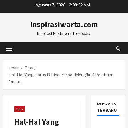
Skip
Agustus 7, 2026
3:08:23 AM
to
content
inspirasiwarta.com
Inspirasi Postingan Terupdate
Primary
Menu
Home
Tips
Hal-Hal Yang Harus Dihindari Saat Mengikuti Pelatihan
Online
POS-POS
Tips
TERBARU
Hal-Hal Yang
Manajemen