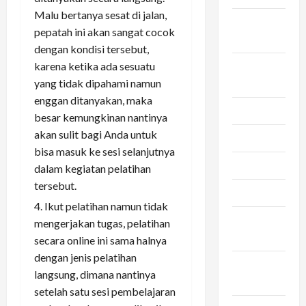
Malu bertanya sesat di jalan,
September
pepatah ini akan sangat cocok
2024
dengan kondisi tersebut,
Agustus
karena ketika ada sesuatu
2024
yang tidak dipahami namun
enggan ditanyakan, maka
Juli 2024
besar kemungkinan nantinya
akan sulit bagi Anda untuk
Mei 2024
bisa masuk ke sesi selanjutnya
April 2024
dalam kegiatan pelatihan
tersebut.
Maret 2024
Ikut pelatihan namun tidak
Februari
mengerjakan tugas, pelatihan
2024
secara online ini sama halnya
dengan jenis pelatihan
Januari
langsung, dimana nantinya
2024
setelah satu sesi pembelajaran