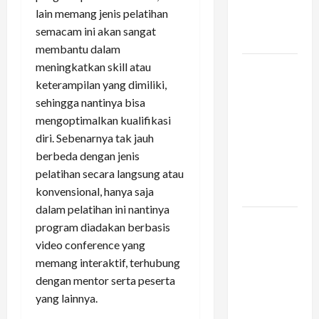
Liburan
lain memang jenis pelatihan
Keluarga
semacam ini akan sangat
Kamu
membantu dalam
meningkatkan skill atau
Vario 160
keterampilan yang dimiliki,
dan
sehingga nantinya bisa
Pengalaman
mengoptimalkan kualifikasi
Berkendara
diri. Sebenarnya tak jauh
di Tengah
berbeda dengan jenis
Kemacetan
pelatihan secara langsung atau
Kota
konvensional, hanya saja
Besar
dalam pelatihan ini nantinya
Konstruksi
program diadakan berbasis
Digital di
video conference yang
Bogor –
memang interaktif, terhubung
Mengapa
dengan mentor serta peserta
Arsitek
yang lainnya.
Memilih