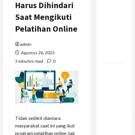
Harus Dihindari
Rantai
Pasok
Saat Mengikuti
Konstruksi:
Pelatihan Online
Mencegah
Bottleneck
Material di
admin
Proyek
Agustus 26, 2023
Raksasa
3 minutes read
0
Mengapa
Liburan
Private
Trip Jauh
Lebih
Ideal
Dibandingkan
Tidak sedikit diantara
Open Trip
masyarakat saat ini yang ikut
Untuk
program pelatihan online, tak