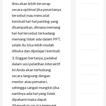
ilmu akan lebih terserap
Desember
secara optimal jika pesertanya
2025
tersebut mau mencatat
kembali hal-hal penting yang
November
disampaikan, dimana memang
2025
hal-hal tersebut terkadang
Oktober
memang tidak ada dalam PPT,
2025
selain itu bisa lebih mudah
dibuka dan dipelajari kembali.
September
Enggan bertanya, padahal
2025
dalam sesi pelatihan interaktif
Juni 2025
ini Anda akan terhubung
secara langsung dengan
Mei 2025
mentor atau pemateri,
sehingga sangat mungkin jika
Maret 2025
nantinya ada hal yang tidak
Februari
dipahami maka dapat
2025
ditanyakan secara langsung.