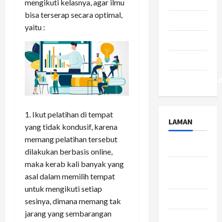
Seleb
mengikuti kelasnya, agar ilmu
bisa terserap secara optimal,
Tekno
yaitu :
Tips
Travel
Uncategorize
Ikut pelatihan di tempat
LAMAN
yang tidak kondusif, karena
memang pelatihan tersebut
About Us
dilakukan berbasis online,
maka kerab kali banyak yang
Contact
asal dalam memilih tempat
Us
untuk mengikuti setiap
Disclaimer
sesinya, dimana memang tak
jarang yang sembarangan
Privacy