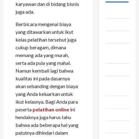
karyawan dan di bidang bisnis
juga ada.
Asuransi
Berbicara mengenai biaya
Bca
yang ditawarkan untuk ikut
Bisnis
kelas pelatihan tersebut juga
cukup beragam, dimana
convert
memang ada yang murah,
pulsa
serta ada pula yang mahal.
Dapur
Namun kembali lagi bahwa
kualitas ini pada dasarnya
jasa
akan sebanding dengan biaya
pengiriman
yang Anda keluarkan untuk
ikut kelasnya. Bagi Anda para
Kesehatan
peserta
pelatihan online
ini
Otomotif
hendaknya juga harus tahu
bahwa ada beberapa hal yang
Rambut
patutnya dihindari dalam