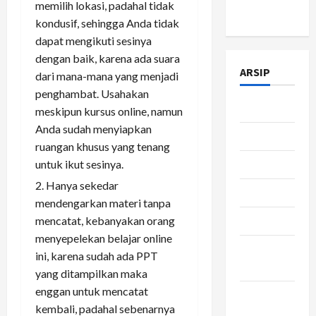
memilih lokasi, padahal tidak
Policy
kondusif, sehingga Anda tidak
dapat mengikuti sesinya
dengan baik, karena ada suara
ARSIP
dari mana-mana yang menjadi
penghambat. Usahakan
Juli 2026
meskipun kursus online, namun
Anda sudah menyiapkan
Juni 2026
ruangan khusus yang tenang
Mei 2026
untuk ikut sesinya.
Hanya sekedar
April 2026
mendengarkan materi tanpa
Maret 2026
mencatat, kebanyakan orang
menyepelekan belajar online
Februari
ini, karena sudah ada PPT
2026
yang ditampilkan maka
enggan untuk mencatat
Januari
kembali, padahal sebenarnya
2026