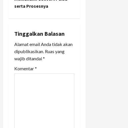
t
serta Prosesnya
n
a
Tinggalkan Balasan
v
Alamat email Anda tidak akan
i
dipublikasikan.
Ruas yang
wajib ditandai
*
g
Komentar
*
a
t
i
o
n