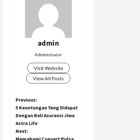
admin
Administrator
Visit Website
View All Posts
P
Previous:
5 Keuntungan Yang Didapat
o
Dengan Beli Asuransi Jiwa
Astra Life
s
Next:
Memahami Convert Pulsa