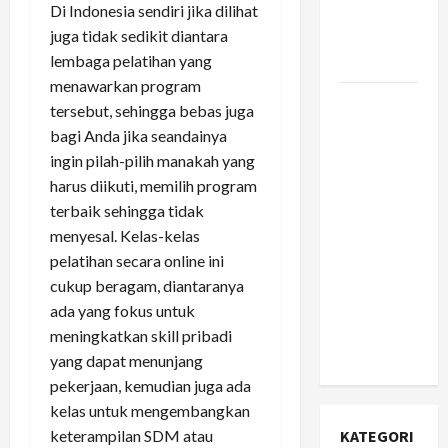
Di Indonesia sendiri jika dilihat
Infrastruktur
juga tidak sedikit diantara
yang
lembaga pelatihan yang
Jujur?
menawarkan program
Apa Itu
tersebut, sehingga bebas juga
Citizen
bagi Anda jika seandainya
Developer
ingin pilah-pilih manakah yang
dan
harus diikuti, memilih program
Mengapa
terbaik sehingga tidak
Perusahaan
menyesal. Kelas-kelas
Fortune
pelatihan secara online ini
500 Mulai
cukup beragam, diantaranya
Berinvestasi
ada yang fokus untuk
Serius di
meningkatkan skill pribadi
Dalamnya?
yang dapat menunjang
pekerjaan, kemudian juga ada
kelas untuk mengembangkan
KATEGORI
keterampilan SDM atau