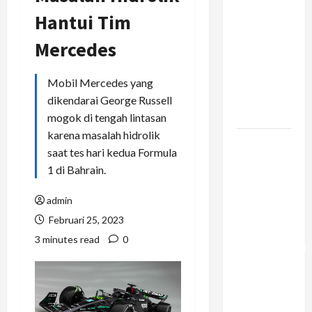
Pasok
Hantui Tim
Konstruksi:
Mercedes
Mencegah
Bottleneck
Material di
Mobil Mercedes yang
Proyek
dikendarai George Russell
Raksasa
mogok di tengah lintasan
karena masalah hidrolik
Mengapa
saat tes hari kedua Formula
Liburan
1 di Bahrain.
Private
Trip Jauh
admin
Lebih
Februari 25, 2023
Ideal
3 minutes read
0
Dibandingkan
Open Trip
Untuk
Liburan