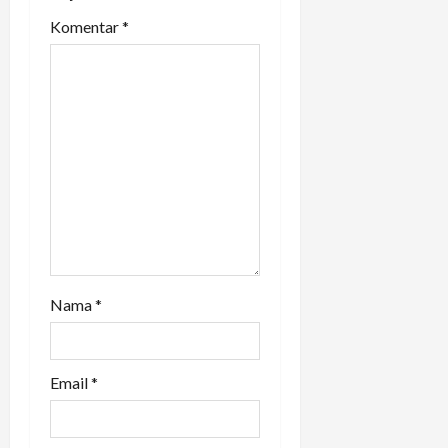
a
Komentar
*
t
i
o
n
Nama
*
Email
*