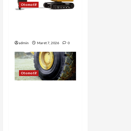
Otomotif
Peran Excavator Mini
dalam Proyek Revitalisasi
Kota
admin
Maret 7, 2026
0
Otomotif
Perbandingan Biaya
Operasional Truk Listrik
vs Truk Diesel: Mengapa
Ban Tetap Menjadi
Komponen Biaya
Terbesar?