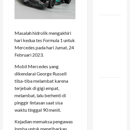
Keluarga
Kamu
Vario 160
dan
Masalah hidrolik mengakhiri
Pengalaman
hari kedua tes Formula 1 untuk
Berkendara
Mercedes pada hari Jumat, 24
di Tengah
Februari 2023.
Kemacetan
Kota
Mobil Mercedes yang
Besar
dikendarai George Russell
tiba-tiba melambat karena
Konstruksi
terjebak di gigi empat,
Digital di
melambat, lalu berhenti di
Bogor –
pinggir lintasan saat sisa
Mengapa
waktu tinggal 90 menit.
Arsitek
Memilih
Kejadian memaksa pengawas
Infrastruktur
lomba untuk mengibarkan