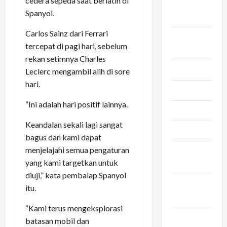
cedera sepeda saat berlatih di
September
Spanyol.
2024
Carlos Sainz dari Ferrari
Agustus
tercepat di pagi hari, sebelum
2024
rekan setimnya Charles
Juli 2024
Leclerc mengambil alih di sore
hari.
Mei 2024
“Ini adalah hari positif lainnya.
April 2024
Keandalan sekali lagi sangat
Maret 2024
bagus dan kami dapat
menjelajahi semua pengaturan
Februari
yang kami targetkan untuk
2024
diuji,” kata pembalap Spanyol
Januari
itu.
2024
“Kami terus mengeksplorasi
November
batasan mobil dan