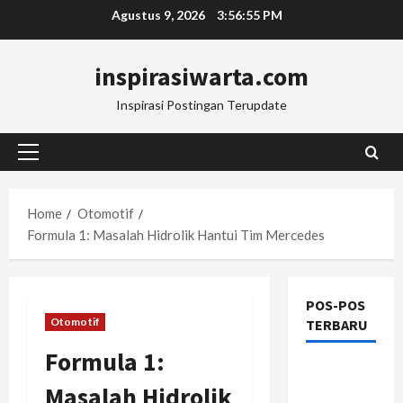
Skip
Agustus 9, 2026
3:56:56 PM
to
content
inspirasiwarta.com
Inspirasi Postingan Terupdate
Primary
Menu
Home
Otomotif
Formula 1: Masalah Hidrolik Hantui Tim Mercedes
POS-POS
Otomotif
TERBARU
Formula 1:
Manajemen
Masalah Hidrolik
Rantai