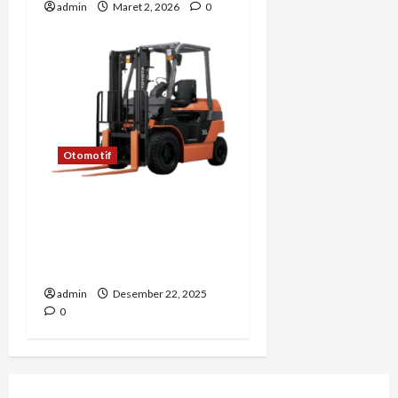
admin
Maret 2, 2026
0
Otomotif
Strategi Negosiasi Saat
Membeli Forklift Bekas
agar Mendapatkan Harga
Terbaik – SHN
admin
Desember 22, 2025
0