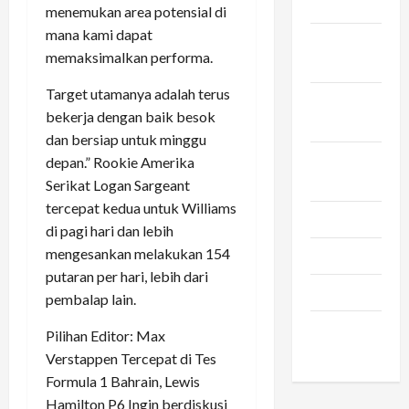
2023
menemukan area potensial di
mana kami dapat
Oktober
memaksimalkan performa.
2023
Target utamanya adalah terus
September
bekerja dengan baik besok
2023
dan bersiap untuk minggu
Agustus
depan.” Rookie Amerika
2023
Serikat Logan Sargeant
tercepat kedua untuk Williams
Juli 2023
di pagi hari dan lebih
mengesankan melakukan 154
Juni 2023
putaran per hari, lebih dari
Maret 2023
pembalap lain.
Februari
Pilihan Editor: Max
2023
Verstappen Tercepat di Tes
Formula 1 Bahrain, Lewis
Hamilton P6 Ingin berdiskusi