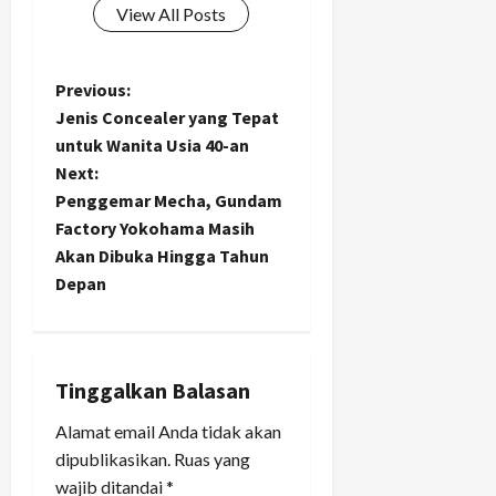
View All Posts
P
Previous:
Jenis Concealer yang Tepat
o
untuk Wanita Usia 40-an
Next:
s
Penggemar Mecha, Gundam
t
Factory Yokohama Masih
Akan Dibuka Hingga Tahun
n
Depan
a
v
Tinggalkan Balasan
i
Alamat email Anda tidak akan
dipublikasikan.
Ruas yang
g
wajib ditandai
*