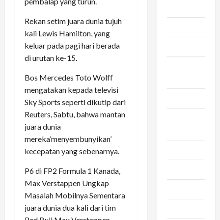
pembalap yang turun.
Asuransi
Rekan setim juara dunia tujuh
Bca
kali Lewis Hamilton, yang
keluar pada pagi hari berada
Bisnis
di urutan ke-15.
convert
Bos Mercedes Toto Wolff
pulsa
mengatakan kepada televisi
Dapur
Sky Sports seperti dikutip dari
Reuters, Sabtu, bahwa mantan
jasa
juara dunia
pengiriman
mereka’menyembunyikan’
Kesehatan
kecepatan yang sebenarnya.
Otomotif
P6 di FP2 Formula 1 Kanada,
Max Verstappen Ungkap
Rambut
Masalah Mobilnya Sementara
juara dunia dua kali dari tim
Seleb
Red Bull Max Verstappen