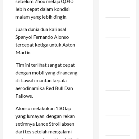
sebelum Zhou melaju 0,040
Desember
lebih cepat dalam kondisi
2025
malam yang lebih dingin.
November
Juara dunia dua kali asal
2025
Spanyol Fernando Alonso
Oktober
tercepat ketiga untuk Aston
2025
Martin.
September
Tim ini terlihat sangat cepat
2025
dengan mobil yang dirancang
di bawah mantan kepala
Juni 2025
aerodinamika Red Bull Dan
Fallows.
Mei 2025
Alonso melakukan 130 lap
Maret 2025
yang lumayan, dengan rekan
Februari
setimnya Lance Stroll absen
2025
dari tes setelah mengalami