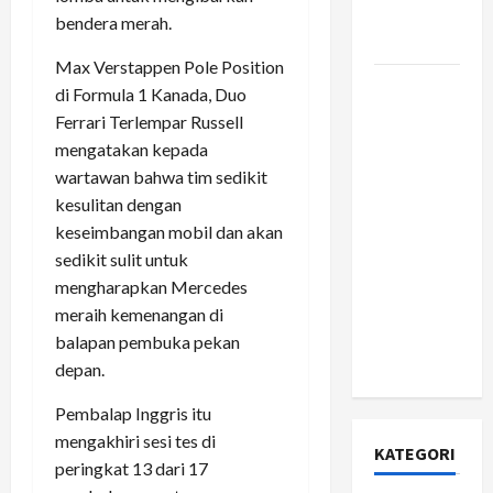
yang
bendera merah.
Jujur?
Max Verstappen Pole Position
Apa Itu
di Formula 1 Kanada, Duo
Citizen
Ferrari Terlempar Russell
Developer
mengatakan kepada
dan
wartawan bahwa tim sedikit
Mengapa
kesulitan dengan
Perusahaan
keseimbangan mobil dan akan
Fortune
sedikit sulit untuk
500 Mulai
mengharapkan Mercedes
Berinvestasi
meraih kemenangan di
Serius di
balapan pembuka pekan
Dalamnya?
depan.
Pembalap Inggris itu
mengakhiri sesi tes di
KATEGORI
peringkat 13 dari 17