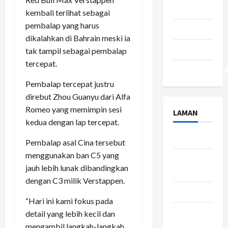
Tekno
kembali terlihat sebagai
pembalap yang harus
Tips
dikalahkan di Bahrain meski ia
Travel
tak tampil sebagai pembalap
tercepat.
Uncategorize
Pembalap tercepat justru
direbut Zhou Guanyu dari Alfa
Romeo yang memimpin sesi
LAMAN
kedua dengan lap tercepat.
About Us
Pembalap asal Cina tersebut
menggunakan ban C5 yang
Contact
jauh lebih lunak dibandingkan
Us
dengan C3 milik Verstappen.
Disclaimer
“Hari ini kami fokus pada
Privacy
detail yang lebih kecil dan
Policy
mengambil langkah-langkah